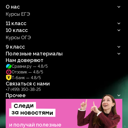
О нас
Курсы ЕГЭ
Продюсерский центр
11 класс
10 класс
Русский язык
Профильная математика
Курсы ОГЭ
Русский язык
Информатика
Профильная математика
9 класс
Обществознание
Информатика
Биология
Полезные материалы
Обществознание
Русский язык
Биология
Нам доверяют
Блог
Сравни.ру — 4.8/5
Учебник
Отзовик — 4.8/5
Тренажер
Т-банк — 4.8/5
Связаться с нами
+7 (499) 350-38-25
Прочее
Следи
Договор-оферта
Политика обработки персональных данных
за новостями
Образовательная лицензия № Л035‑1271‑78/1277314
и получай полезные