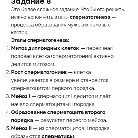
Задание 8
Это более сложное задание. Чтобы его решить,
нужно вспомнить этапы
сперматогенеза
—
процесса образования мужских половых
клеток.
Этапы сперматогенеза:
Митоз диплоидных клеток
— первичная
половая клетка (сперматогония) активно
делится митозом.
Рост сперматогониев
— клетка
увеличивается в размере и становится
сперматоцитом первого порядка.
Мейоз I
— сперматоцит I делится и даёт
начало сперматоцитам II порядка.
Образование сперматоцита второго
порядка
— результат первого мейоза.
Мейоз II
— из сперматоцитов II порядка
образуются
сперматиды
.