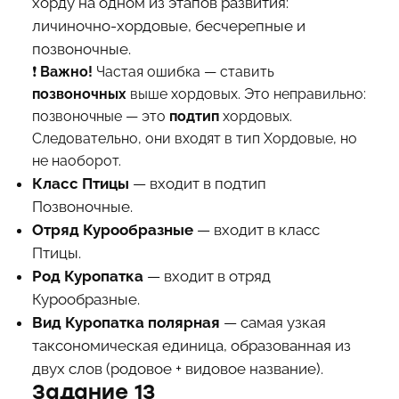
хорду на одном из этапов развития:
личиночно-хордовые, бесчерепные и
позвоночные.
❗️
Важно!
Частая ошибка — ставить
позвоночных
выше хордовых. Это неправильно:
позвоночные — это
подтип
хордовых.
Следовательно, они входят в тип Хордовые, но
не наоборот.
Класс Птицы
— входит в подтип
Позвоночные.
Отряд Курообразные
— входит в класс
Птицы.
Род Куропатка
— входит в отряд
Курообразные.
Вид Куропатка полярная
— самая узкая
таксономическая единица, образованная из
двух слов (родовое + видовое название).
Задание 13