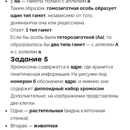
у
aa
— гаметы только с аллелем
a
Таким образом,
гомозиготная особь образует
один тип гамет
, независимо от того,
доминантна она или рецессивна.
Ответ:
1 тип гамет
.
Если бы особь была
гетерозиготной (Aa)
, то
образовалось бы
два типа гамет
— с аллелем
A
и с аллелем
a
.
Задание 5
Хромосомы содержатся в
ядре
, где хранится
генетическая информация. На рисунке под
номером 6
обозначено
ядро
, и именно оно
содержит
диплоидный набор хромосом
.
Дополнительно: на изображении представлены
две клетки:
Одна —
растительная
(видна клеточная
стенка),
Вторая —
животная
.