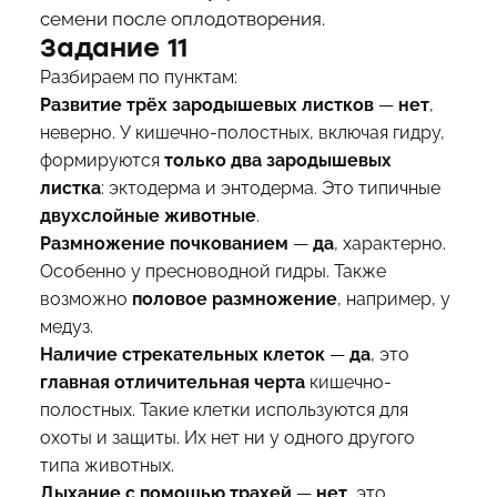
семени после оплодотворения.
Задание 11
Разбираем по пунктам:
Развитие трёх зародышевых листков
—
нет
,
неверно. У кишечно-полостных, включая гидру,
формируются
только два зародышевых
листка
: эктодерма и энтодерма. Это типичные
двухслойные животные
.
Размножение почкованием
—
да
, характерно.
Особенно у пресноводной гидры. Также
возможно
половое размножение
, например, у
медуз.
Наличие стрекательных клеток
—
да
, это
главная отличительная черта
кишечно-
полостных. Такие клетки используются для
охоты и защиты. Их нет ни у одного другого
типа животных.
Дыхание с помощью трахей
—
нет
, это