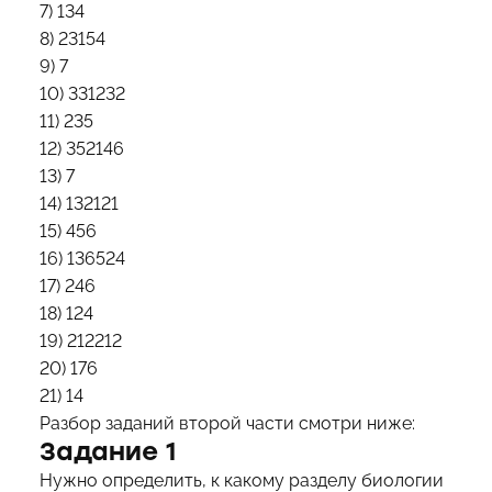
7) 134
8) 23154
9) 7
10) 331232
11) 235
12) 352146
13) 7
14) 132121
15) 456
16) 136524
17) 246
18) 124
19) 212212
20) 176
21) 14
Разбор заданий второй части смотри ниже:
Задание 1
Нужно определить, к какому разделу биологии