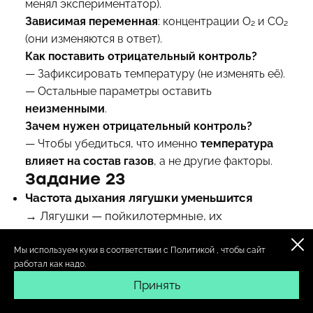
менял экспериментатор).
Зависимая переменная
: концентрации O₂ и CO₂
(они изменяются в ответ).
Как поставить отрицательный контроль?
— Зафиксировать температуру (не изменять её).
— Остальные параметры оставить
неизменными
.
Зачем нужен отрицательный контроль?
— Чтобы убедиться, что именно
температура
влияет на состав газов
, а не другие факторы.
Задание 23
Частота дыхания лягушки уменьшится
→ Лягушки — пойкилотермные, их
температура тела снижается вместе с
Мы используем куки в соответствии с
Политикой
, чтобы сайт
температурой среды.
работал как надо.
→
Ферментативные реакции
замедляются,
Принять
обмен веществ падает, дыхательная
активность снижается.