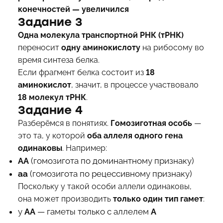
конечностей — увеличился
Задание 3
Одна молекула транспортной РНК (тРНК)
переносит
одну аминокислоту
на рибосому во
время синтеза белка.
Если фрагмент белка состоит из
18
аминокислот
, значит, в процессе участвовало
18 молекул тРНК
.
Задание 4
Разберёмся в понятиях.
Гомозиготная особь
—
это та, у которой
оба аллеля одного гена
одинаковы
. Например:
AA
(гомозигота по доминантному признаку)
aa
(гомозигота по рецессивному признаку)
Поскольку у такой особи аллели одинаковы,
она может производить
только один тип гамет
:
у
AA
— гаметы только с аллелем
A