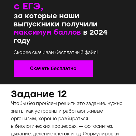
с ЕГЭ,
за которые наши
выпускники получили
максимум баллов
в 2024
году
Скорее скачивай бесплатный файл!
Скачать бесплатно
Задание 12
Чтобы без проблем решить это задание, нужно
знать, как устроены и работают живые
организмы, хорошо разбираться
в биологических процессах, — фотосинтез,
дыхание, деление клеток и т.д. Формулировки