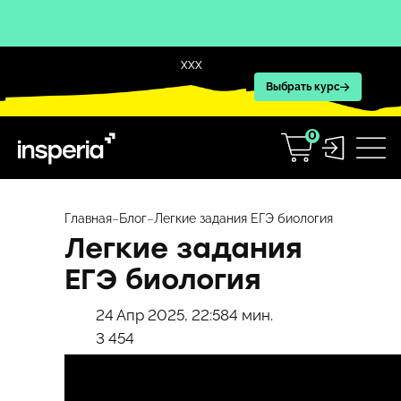
XXX
Выбрать курс
0
Перейти
к
Главная
–
Блог
–
Легкие задания ЕГЭ биология
содержимому
Легкие задания
ЕГЭ биология
24 Апр 2025, 22:58
4 мин.
3 454