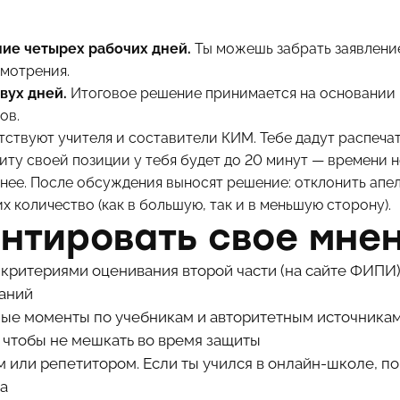
ние четырех рабочих дней.
Ты можешь забрать заявление
смотрения.
двух дней.
Итоговое решение принимается на основании 
ов.
тствуют учителя и составители КИМ. Тебе дадут распеча
иту своей позиции у тебя будет до 20 минут — времени не
аранее. После обсуждения выносят решение: отклонить ап
х количество (как в большую, так и в меньшую сторону).
ентировать свое мне
критериями оценивания второй части (на сайте ФИПИ)
даний
ные моменты по учебникам и авторитетным источникам
, чтобы не мешкать во время защиты
м или репетитором. Если ты учился в онлайн-школе, 
ра