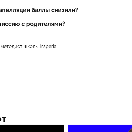
 апелляции баллы снизили?
миссию с родителями?
методист школы insperia
ют