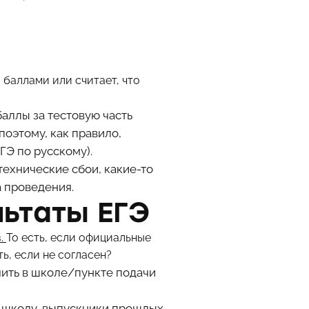
 баллами или считает, что
баллы за тестовую часть
поэтому, как правило,
ГЭ по русскому).
ехнические сбои, какие-то
а проведения.
льтаты ЕГЭ
в.
То есть, если официальные
ть, если не согласен?
чить в школе/пункте подачи
з школу, выпускники прошлых