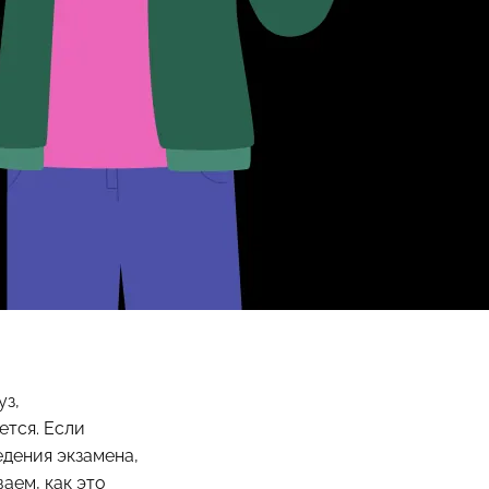
уз,
ется. Если
едения экзамена,
аем, как это