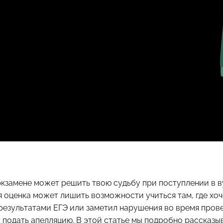
кзамене может решить твою судьбу при поступлении в в
 оценка может лишить возможности учиться там, где хоч
 результатами ЕГЭ или заметил нарушения во время пров
о подать апелляцию. В этой статье мы подробно рассказыв