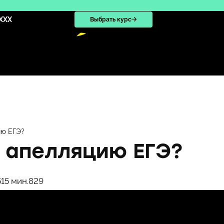
XXX
Выбрать курс
ию ЕГЭ?
ь апелляцию ЕГЭ?
51
5 мин.
829