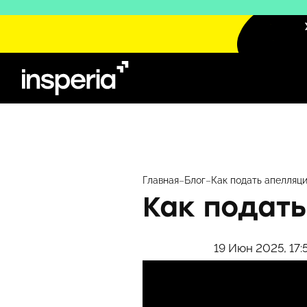
Перейти
к
содержимому
Главная
–
Блог
–
Как подать апелляц
Как подат
19 Июн 2025, 17: