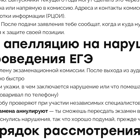
на или напрямую в комиссию. Адреса и контакты комис
отки информации (РЦОИ).
После подачи заявления тебе сообщат, когда и куда н
 к защите своей позиции.
ь апелляцию на нар
роведения ЕГЭ
лену экзаменационной комиссии. После выхода из ау
но быстро
м укажи, в чем заключается нарушение или что помеш
говаривал по телефону)
бу проверяют при участии независимых специалистов
замена аннулируют
— ты сможешь пересдать экзамен в 
оснулись нарушения, так что хорошо подумай, прежде 
орядок рассмотрени