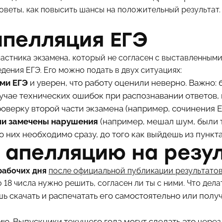
советы, как повысить шансы на положительный результат.
апелляция ЕГЭ
астника экзамена, который не согласен с выставленными
ения ЕГЭ. Его можно подать в двух ситуациях:
ами ЕГЭ
и уверен, что работу оценили неверно. Важно: 
учае технических ошибок при распознавании ответов, 
верку второй части экзамена (например, сочинения Е
ли замечены нарушения
(например, мешал шум, были т
 них необходимо сразу, до того как выйдешь из пункт
 апелляцию на резу
рабочих дня
после официальной публикации результато
 18 числа нужно решить, согласен ли ты с ними. Что дела
ь скачать и распечатать его самостоятельно или полу
ию. Выпускники текущего года могут сделать это чере