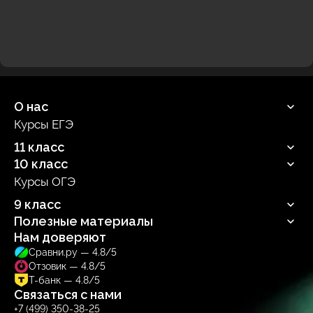
О нас
Курсы ЕГЭ
Продюсерский центр
11 класс
10 класс
Русский язык
Профильная математика
Курсы ОГЭ
Русский язык
Информатика
Профильная математика
9 класс
Обществознание
Информатика
Биология
Полезные материалы
Обществознание
Русский язык
Биология
Нам доверяют
Блог
Сравни.ру — 4.8/5
Учебник
Отзовик — 4.8/5
Тренажер
Т-банк — 4.8/5
Связаться с нами
+7 (499) 350-38-25