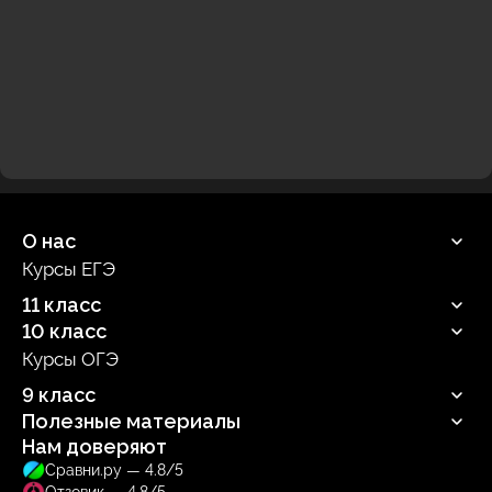
О нас
Курсы ЕГЭ
Продюсерский центр
11 класс
10 класс
Русский язык
Профильная математика
Курсы ОГЭ
Русский язык
Информатика
Профильная математика
9 класс
Обществознание
Информатика
Биология
Полезные материалы
Обществознание
Русский язык
Биология
Нам доверяют
Блог
Сравни.ру — 4.8/5
Учебник