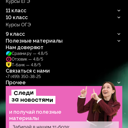
Курсы ЕГЭ
Продюсерский центр
11 класс
10 класс
Русский язык
Профильная математика
Курсы ОГЭ
Русский язык
Информатика
Профильная математика
9 класс
Обществознание
Информатика
Биология
Полезные материалы
Обществознание
Русский язык
Биология
Нам доверяют
Блог
Сравни.ру — 4.8/5
Учебник
Отзовик — 4.8/5
Тренажер
Т-банк — 4.8/5
Связаться с нами
+7 (499) 350-38-25
Прочее
Следи
Договор-оферта
Политика обработки персональных данных
за новостями
Образовательная лицензия № Л035‑1271‑78/1277314
и получай полезные
материалы
Забирай в нашем тг-боте: