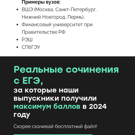
Примеры вузов:
ВШЭ (Москва, Санкт-Петербург,
Нижний Новгород, Пермь),
Финансовый университет при
Правительстве РФ
РЭШ
СПбГЭУ
Реальные сочинения
с ЕГЭ,
за которые наши
выпускники получили
максимум баллов
в 2024
году
Скорее скачивай бесплатный файл!