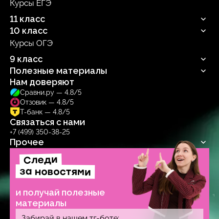
Курсы ЕГЭ
Продюсерский центр
11 класс
10 класс
Русский язык
Профильная математика
Курсы ОГЭ
Русский язык
Информатика
Профильная математика
9 класс
Обществознание
Информатика
Биология
Полезные материалы
Обществознание
Русский язык
Биология
Нам доверяют
Блог
Сравни.ру — 4.8/5
Учебник
Отзовик — 4.8/5
Тренажер
Т-банк — 4.8/5
Связаться с нами
+7 (499) 350-38-25
Прочее
Следи
Договор-оферта
Политика обработки персональных данных
за новостями
Образовательная лицензия № Л035‑1271‑78/1277314
и получай полезные
материалы
Забирай в нашем тг-боте: