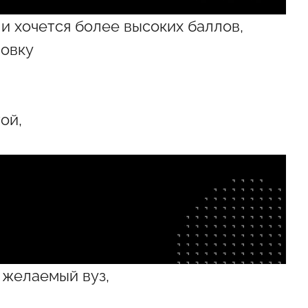
ли хочется более высоких баллов,
ровку
ой,
 желаемый вуз,