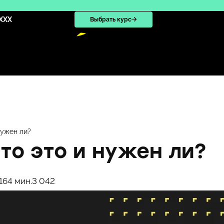
XXX
Выбрать курс
нужен ли?
что это и нужен ли?
16
4 мин.
3 042