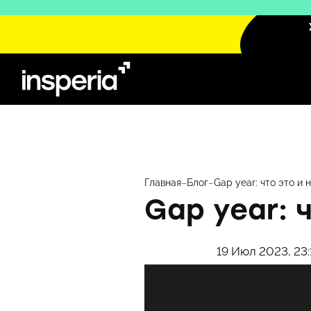
Перейти
к
содержимому
Главная
–
Блог
–
Gap year: что это и 
Gap year: 
19 Июл 2023, 23: