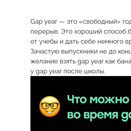
Gap year — это «свободный» го
перерыв. Это хороший способ б
от учебы и дать себе немного 
Зачастую выпускники не до конц
желание взять gap year как бан
у gap year после школы.