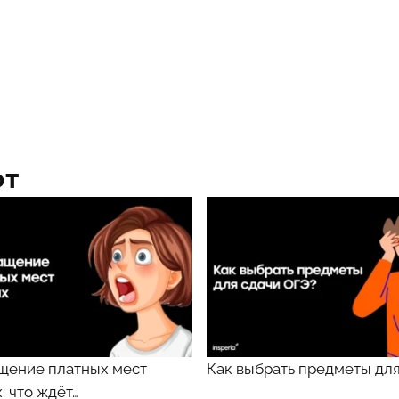
ют
щение платных мест
Как выбрать предметы дл
х: что ждёт…