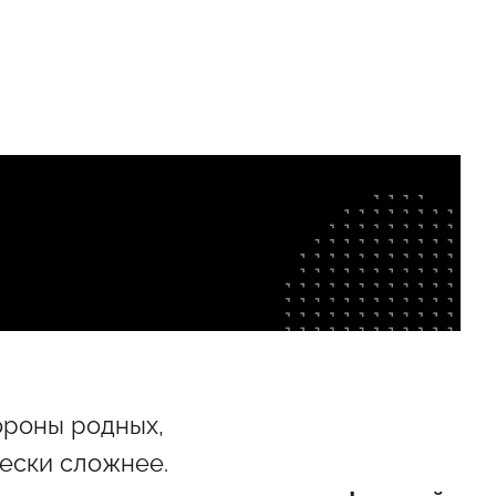
ороны родных,
чески сложнее.