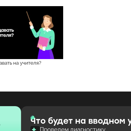
авать на учителя?
е
Что будет на вводном 
Проведем диагностику