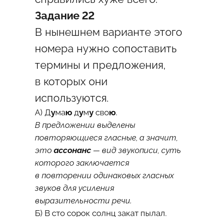
Задание 22
В нынешнем варианте этого
номера нужно сопоставить
термины и предложения,
в которых они
используются.
A) Д
у
ма
ю
д
у
м
у
сво
ю
.
В предложении выделены
повторяющиеся гласные, а значит,
это
ассонанс
— вид звукописи, суть
которого заключается
в повторении одинаковых гласных
звуков для усиления
выразительности речи.
Б) В сто сорок солнц закат пылал.