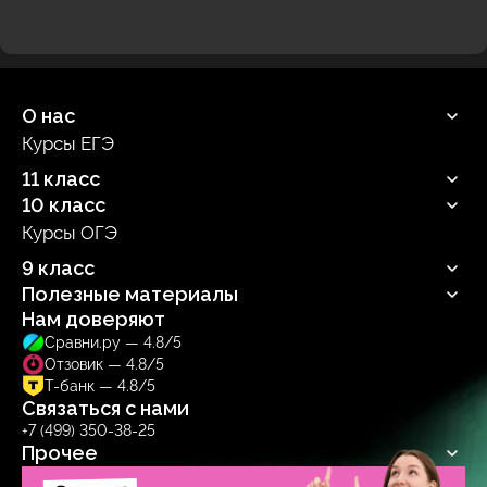
О нас
Курсы ЕГЭ
Продюсерский центр
11 класс
10 класс
Русский язык
Профильная математика
Курсы ОГЭ
Русский язык
Информатика
Профильная математика
9 класс
Обществознание
Информатика
Биология
Полезные материалы
Обществознание
Русский язык
Биология
Нам доверяют
Блог
Сравни.ру — 4.8/5
Учебник
Отзовик — 4.8/5
Тренажер
Т-банк — 4.8/5
Связаться с нами
+7 (499) 350-38-25
Прочее