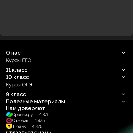
О нас
Курсы ЕГЭ
Продюсерский центр
11 класс
10 класс
Русский язык
Профильная математика
Курсы ОГЭ
Русский язык
Информатика
Профильная математика
9 класс
Обществознание
Информатика
Биология
Полезные материалы
Обществознание
Русский язык
Биология
Нам доверяют
Блог
Сравни.ру — 4.8/5
Учебник
Отзовик — 4.8/5
Тренажер
Т-банк — 4.8/5
Связаться с нами