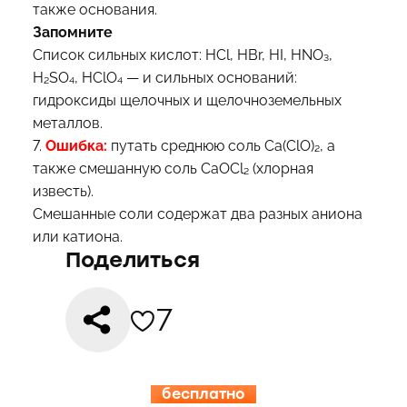
также основания.
Запомните
Список сильных кислот: HCl, HBr, HI, HNO₃,
H₂SO₄, HClO₄ — и сильных оснований:
гидроксиды щелочных и щелочноземельных
металлов.
7.
Ошибка:
путать среднюю соль Ca(ClO)₂, а
также смешанную соль CaOCl₂ (хлорная
известь).
Смешанные соли содержат два разных аниона
или катиона.
Поделиться
7
бесплатно