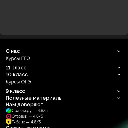
О нас
Курсы ЕГЭ
Продюсерский центр
11 класс
10 класс
Русский язык
Профильная математика
Курсы ОГЭ
Русский язык
Информатика
Профильная математика
9 класс
Обществознание
Информатика
Биология
Полезные материалы
Обществознание
Русский язык
Биология
Нам доверяют
Блог
Сравни.ру — 4.8/5
Учебник
Отзовик — 4.8/5
Тренажер
Т-банк — 4.8/5
Связаться с нами