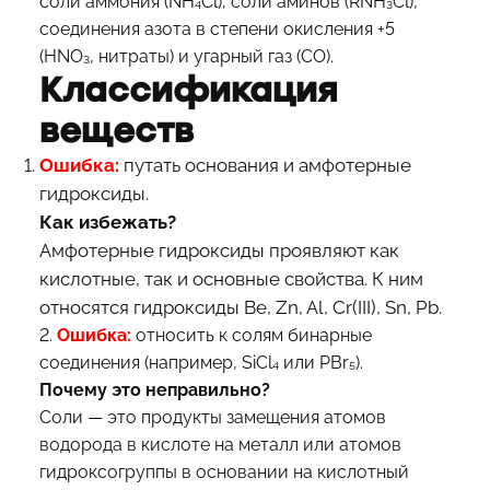
соли аммония (NH₄Cl), соли аминов (RNH₃Cl),
соединения азота в степени окисления +5
(HNO₃, нитраты) и угарный газ (CO).
Классификация
веществ
Ошибка:
путать основания и амфотерные
гидроксиды.
Как избежать?
Амфотерные гидроксиды проявляют как
кислотные, так и основные свойства. К ним
относятся гидроксиды Be, Zn, Al, Cr(III), Sn, Pb.
2.
Ошибка:
относить к солям бинарные
соединения (например, SiCl₄ или PBr₅).
Почему это неправильно?
Соли — это продукты замещения атомов
водорода в кислоте на металл или атомов
гидроксогруппы в основании на кислотный