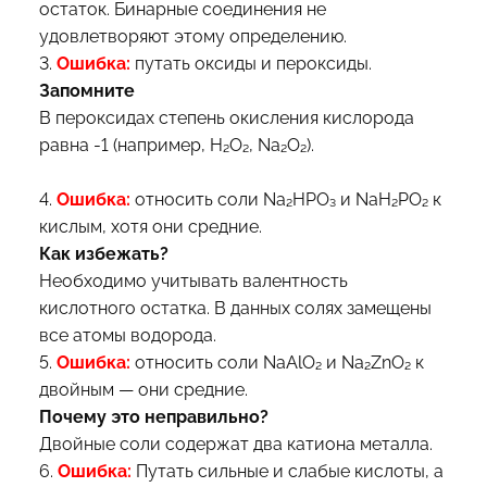
остаток. Бинарные соединения не
удовлетворяют этому определению.
3.
Ошибка:
путать оксиды и пероксиды.
Запомните
В пероксидах степень окисления кислорода
равна -1 (например, H₂O₂, Na₂O₂).
4.
Ошибка:
относить соли Na₂HPO₃ и NaH₂PO₂ к
кислым, хотя они средние.
Как избежать?
Необходимо учитывать валентность
кислотного остатка. В данных солях замещены
все атомы водорода.
5.
Ошибка:
относить соли NaAlO₂ и Na₂ZnO₂ к
двойным — они средние.
Почему это неправильно?
Двойные соли содержат два катиона металла.
6.
Ошибка:
Путать сильные и слабые кислоты, а