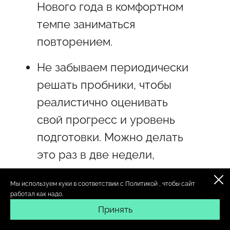
Нового года в комфортном
темпе заниматься
повторением.
Не забываем периодически
решать пробники, чтобы
реалистично оценивать
свой прогресс и уровень
подготовки. Можно делать
это раз в две недели,
а весной начать писать
Мы используем куки в соответствии с
Политикой
, чтобы сайт
чаще — каждую неделю,
работал как надо.
например, желательно
Принять
в письменном виде